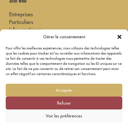
Site web
Entreprises
Particuliers
Infos pratiques
Gérer le consentement
Actualités
Pour offrir les meilleures expériences, nous utilisons des technologies telles
> Nos villes référentes !
que les cookies pour stocker et/ou accéder aux informations des appareils.
Le fait de consentir à ces technologies nous permettra de traiter des
données telles que le comportement de navigation ou les ID uniques sur ce
Légale
site. Le fait de ne pas consentir ou de retirer son consentement peut avoir
un effet négatif sur certaines caractéristiques et fonctions.
Politique de confidentialité
Mentions légales
Accepter
Cookies
Refuser
Voir les préférences
Réalisé par
Cerf à Lunettes