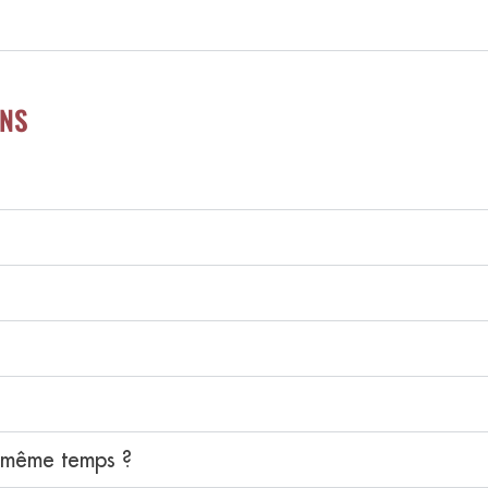
ONS
?
 même temps ?