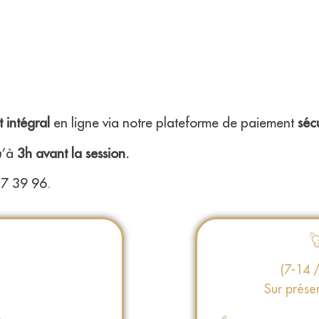
 intégral
en ligne via notre plateforme de paiement
séc
qu’à
3h avant la session.
17 39 96.
(7-14 
Sur présen