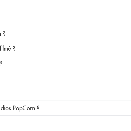
a ?
filmé ?
?
udios PopCorn ?