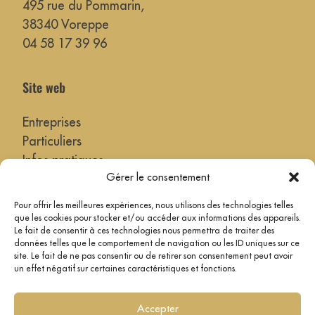
495 rue du Pommarin,
38340 Voreppe
04 58 17 39 96
Site web
Entreprises
Particuliers
Infos pratiques
Gérer le consentement
Actualités
Pour offrir les meilleures expériences, nous utilisons des technologies telles
> Nos villes référentes !
que les cookies pour stocker et/ou accéder aux informations des appareils.
Le fait de consentir à ces technologies nous permettra de traiter des
données telles que le comportement de navigation ou les ID uniques sur ce
Légale
site. Le fait de ne pas consentir ou de retirer son consentement peut avoir
un effet négatif sur certaines caractéristiques et fonctions.
Politique de confidentialité
Mentions légales
Accepter