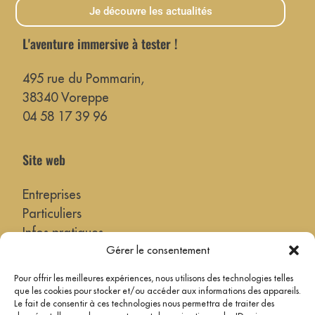
Je découvre les actualités
L'aventure immersive à tester !
495 rue du Pommarin,
38340 Voreppe
04 58 17 39 96
Site web
Entreprises
Particuliers
Infos pratiques
Gérer le consentement
Actualités
> Nos villes référentes !
Pour offrir les meilleures expériences, nous utilisons des technologies telles
que les cookies pour stocker et/ou accéder aux informations des appareils.
Le fait de consentir à ces technologies nous permettra de traiter des